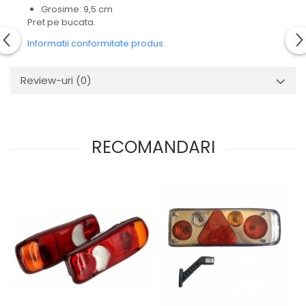
Mecanica
Grosime: 9,5 cm
Pret pe bucata.
Electropompa si motoare
electrice
Informatii conformitate produs
Burdufuri si cilindri hidraulici
Role, bucsi si bolturi
Review-uri
(0)
BEHRENS
Bolturi - role - bucse
Burdufe si cilindri
RECOMANDARI
Mecanice
Electrice
Hidraulice
Motoare electrice si pompe
SÖRENSEN
Mecanice
Electrice
Hidraulice
Cilindri hidraulici si burdufe