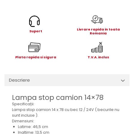
Electrice
Mecanice
Hidraulice
Motoare electrice si pompe
Livrare rapida in toata
Suport
hidraulice
Romania
Role, bucse si bolturi
Cilindru hidraulic si burduf
ANTEO
Plata rapida si sigura
T.V.A. inclus
Electrice
Hidraulice
Descriere
Mecanice
Bolturi, role si bucse
Lampa stop camion 14×78
Cilindri si burdufe
Specificații:
Pompe si motoare electrice
Lampa stop camion 14 x 78 cu bec 12 / 24V ( becurile nu
DAUTEL
sunt incluse ).
Dimensiuni:
Electrice
Latime: 46,5 cm
Hidraulica
Inaltime: 13,5 cm