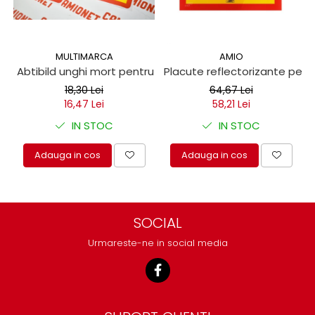
MULTIMARCA
AMIO
Abtibild unghi mort pentru autoutilitare 17x25cm
Placute reflectorizante pen
18,30 Lei
64,67 Lei
16,47 Lei
58,21 Lei
IN STOC
IN STOC
Adauga in cos
Adauga in cos
SOCIAL
Urmareste-ne in social media