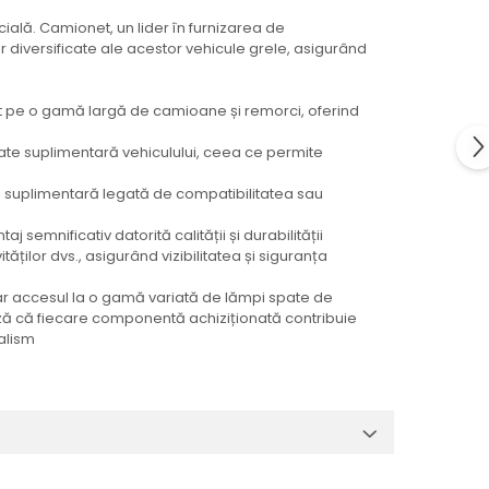
ială. Camionet, un lider în furnizarea de
iversificate ale acestor vehicule grele, asigurând
t pe o gamă largă de camioane și remorci, oferind
te suplimentară vehiculului, ceea ce permite
e suplimentară legată de compatibilitatea sau
semnificativ datorită calității și durabilității
ților dvs., asigurând vizibilitatea și siguranța
ar accesul la o gamă variată de lămpi spate de
tează că fiecare componentă achiziționată contribuie
nalism