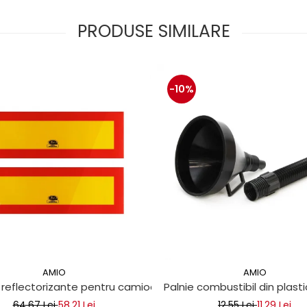
PRODUSE SIMILARE
-10%
AMIO
AMIO
m
 reflectorizante pentru camioane 10x30 cm
Palnie combustibil din plasti
64,67 Lei
58,21 Lei
12,55 Lei
11,29 Lei