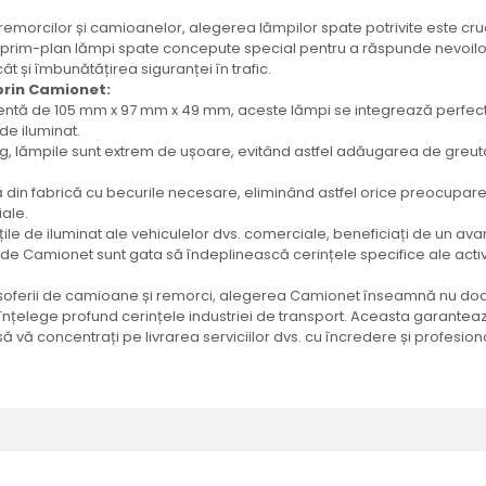
emorcilor și camioanelor, alegerea lămpilor spate potrivite este cruc
rim-plan lămpi spate concepute special pentru a răspunde nevoilor d
ât și îmbunătățirea siguranței în trafic.
 prin Camionet:
ientă de 105 mm x 97 mm x 49 mm, aceste lămpi se integrează perfec
de iluminat.
 lămpile sunt extrem de ușoare, evitând astfel adăugarea de greuta
din fabrică cu becurile necesare, eliminând astfel orice preocupar
ale.
 de iluminat ale vehiculelor dvs. comerciale, beneficiați de un avantaj 
de Camionet sunt gata să îndeplinească cerințele specifice ale activită
 și șoferii de camioane și remorci, alegerea Camionet înseamnă nu do
care înțelege profund cerințele industriei de transport. Aceasta garan
să vă concentrați pe livrarea serviciilor dvs. cu încredere și profesio