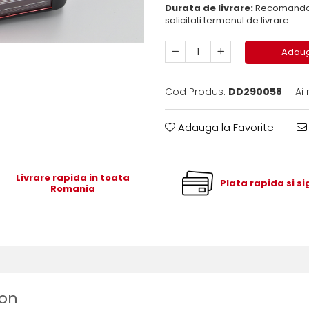
Durata de livrare:
Recomandam 
solicitati termenul de livrare
Adaug
Cod Produs:
DD290058
Ai
Adauga la Favorite
Livrare rapida in toata
Plata rapida si s
Romania
ion