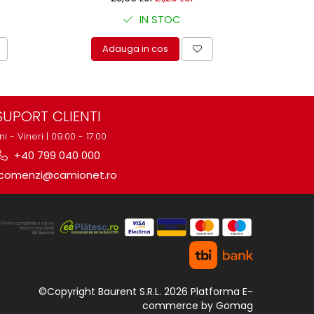
IN STOC
Adauga in cos
A
SUPORT CLIENTI
ni - Vineri | 09:00 - 17:00
+40 799 040 000
comenzi@camionet.ro
©Copyright Baurent S.R.L. 2026
Platforma E-
commerce by Gomag