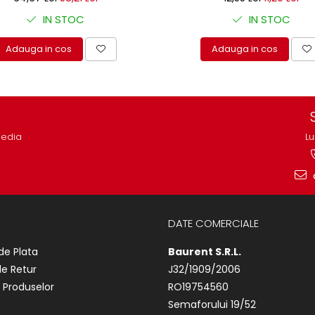
IN STOC
IN STOC
Adauga in cos
Adauga in cos
media
Lu
DATE COMERCIALE
de Plata
Baurent S.R.L.
de Retur
J32/1909/2006
 Produselor
RO19754560
Semaforului 19/52