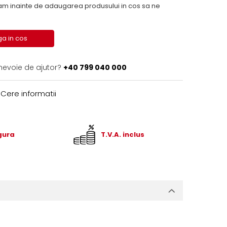
inainte de adaugarea produsului in cos sa ne
a in cos
 nevoie de ajutor?
+40 799 040 000
Cere informatii
igura
T.V.A. inclus