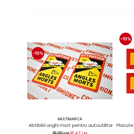
Mecanica
Electropompa si motoare
electrice
Burdufuri si cilindri hidraulici
Role, bucsi si bolturi
-10%
BEHRENS
Bolturi - role - bucse
-10%
Burdufe si cilindri
Mecanice
Electrice
Hidraulice
Motoare electrice si pompe
SÖRENSEN
Mecanice
Electrice
MULTIMARCA
Hidraulice
Abtibild unghi mort pentru autoutilitare 17x25c
Placute
Cilindri hidraulici si burdufe
18,30 Lei
16,47 Lei