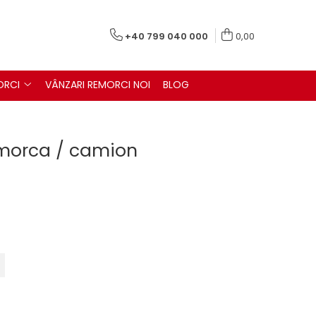
+40 799 040 000
0,00
ORCI
VÂNZARI REMORCI NOI
BLOG
morca / camion