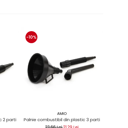
-10%
-10%
AMIO
c 2 parti
Palnie combustibil din plastic 3 parti
Palnie com
23,66 Lei
21,29 Lei