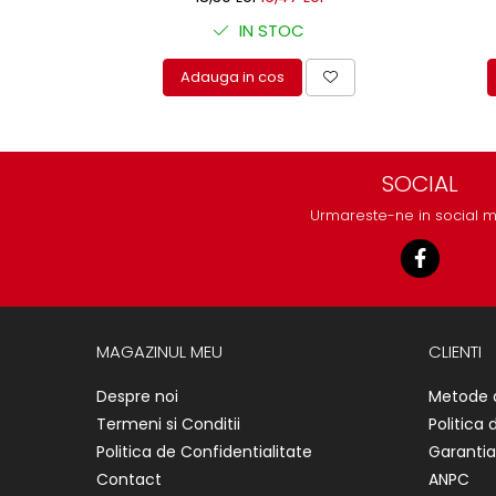
protectie
Grup electropompa
IN STOC
Bolturi, role si bucsi
Adauga in cos
MAMMUT LIFT
Mecanice
Electrice
Hidraulice
SOCIAL
Motor electric si pompa hidraulica
Urmareste-ne in social 
Cilindru hidraulic si protectie
burduf
ERHEL - HYDRIS
Hidraulice
Electrice
MAGAZINUL MEU
CLIENTI
Mecanice
Despre noi
Metode 
Role, bucse si bolturi
Termeni si Conditii
Politica 
Motoras electric si pompa
Politica de Confidentialitate
Garantia
Cilindri si burdufuri protectie
Contact
ANPC
Consumabile