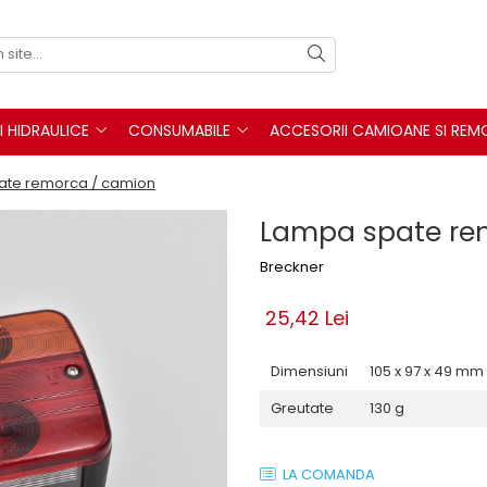
I HIDRAULICE
CONSUMABILE
ACCESORII CAMIOANE SI REM
ate remorca / camion
Lampa spate re
Breckner
25,42 Lei
Dimensiuni
105 x 97 x 49 mm
Greutate
130 g
LA COMANDA