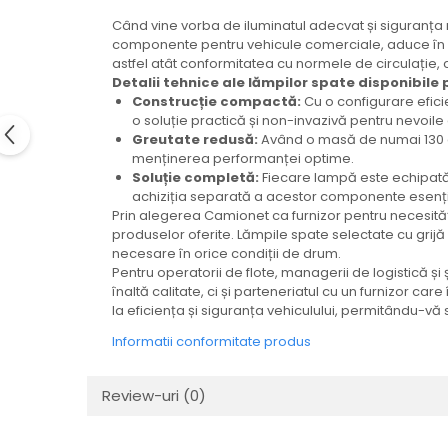
Electrice
Când vine vorba de iluminatul adecvat și siguranța r
Mecanice
componente pentru vehicule comerciale, aduce în p
Hidraulice
astfel atât conformitatea cu normele de circulație, c
Detalii tehnice ale lămpilor spate disponibile
Motoare electrice si pompe
Construcție compactă:
Cu o configurare efic
hidraulice
o soluție practică și non-invazivă pentru nevoile 
Role, bucse si bolturi
Greutate redusă:
Având o masă de numai 130 g,
menținerea performanței optime.
Cilindru hidraulic si burduf
Soluție completă:
Fiecare lampă este echipată 
ANTEO
achiziția separată a acestor componente esenți
Prin alegerea Camionet ca furnizor pentru necesitățile
Electrice
produselor oferite. Lămpile spate selectate cu grijă 
Hidraulice
necesare în orice condiții de drum.
Mecanice
Pentru operatorii de flote, managerii de logistică
înaltă calitate, ci și parteneriatul cu un furnizor 
Bolturi, role si bucse
la eficiența și siguranța vehiculului, permitându-vă 
Cilindri si burdufe
Informatii conformitate produs
Pompe si motoare electrice
DAUTEL
Review-uri
(0)
Electrice
Hidraulica