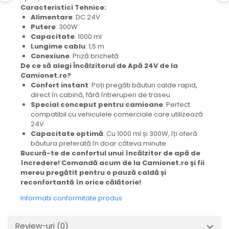
Mecanica
Caracteristici Tehnice:
Alimentare
: DC 24V
Electropompa si motoare
Putere
: 300W
electrice
Capacitate
: 1000 ml
Burdufuri si cilindri hidraulici
Lungime cablu
: 1,5 m
Role, bucsi si bolturi
Conexiune
: Priză brichetă
De ce să alegi Încălzitorul de Apă 24V de la
BEHRENS
Camionet.ro?
Bolturi - role - bucse
Confort instant
: Poți pregăti băuturi calde rapid,
direct în cabină, fără întreruperi de traseu.
Burdufe si cilindri
Special conceput pentru camioane
: Perfect
Mecanice
compatibil cu vehiculele comerciale care utilizează
Electrice
24V.
Capacitate optimă
: Cu 1000 ml și 300W, îți oferă
Hidraulice
băutura preferată în doar câteva minute.
Motoare electrice si pompe
Bucură-te de confortul unui încălzitor de apă de
încredere! Comandă acum de la Camionet.ro și fii
SÖRENSEN
mereu pregătit pentru o pauză caldă și
Mecanice
reconfortantă în orice călătorie!
Electrice
Informatii conformitate produs
Hidraulice
Cilindri hidraulici si burdufe
Review-uri
(0)