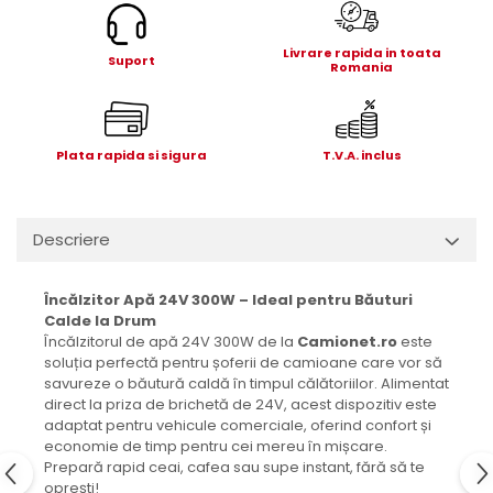
Electrice
Mecanice
Livrare rapida in toata
Suport
Hidraulice
Romania
Motoare electrice si pompe
hidraulice
Role, bucse si bolturi
Plata rapida si sigura
T.V.A. inclus
Cilindru hidraulic si burduf
ANTEO
Descriere
Electrice
Hidraulice
Mecanice
Încălzitor Apă 24V 300W – Ideal pentru Băuturi
Calde la Drum
Bolturi, role si bucse
Încălzitorul de apă 24V 300W de la
Camionet.ro
este
Cilindri si burdufe
soluția perfectă pentru șoferii de camioane care vor să
Pompe si motoare electrice
savureze o băutură caldă în timpul călătoriilor. Alimentat
direct la priza de brichetă de 24V, acest dispozitiv este
DAUTEL
adaptat pentru vehicule comerciale, oferind confort și
Electrice
economie de timp pentru cei mereu în mișcare.
Prepară rapid ceai, cafea sau supe instant, fără să te
Hidraulica
oprești!