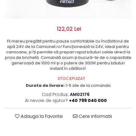
ROLE
Cilindri hidraulici si burdufe
Presuri camion
Bolturi, role si bucse
KIT GARNITURI
Lazi camion
AMA
BURDUF PROTECTIE
Lanturi de zapada
Electrice
122,02 Lei
TELECOMANDA LIFT
Cabluri pornire
Mecanice
MOTOARE ELECTRICE
Huse scaun camion
Fii mereu pregătit pentru pauze confortabile cu încălzitorul de
Hidraulice
apă 24V de la Camionet.ro! Funcționează la 24V, ideal pentru
ELECTRICE
Pompa si motor electric
Scule camion
camioane, și îți permite să prepari rapid băuturi calde direct la
POMPE HIDRAULICE
Role, bolturi si bucse
priza de brichetă. Comandă acum și bucură-te de o capacitate
Stergatoare parbriz camion
generoasă de 1000 ml și o putere de 300W pentru băuturi
Burdufe si cilindri hidraulici
instant în călătorii!
Perdele camion
DHOLLANDIA
Cupla aer / Racord aer
STOC EPUIZAT
Electrice
Durata de livrare:
1-5 zile de la comanda
Hidraulice
Cod Produs:
AM02176
Mecanice
Ai nevoie de ajutor?
+40 799 040 000
Cilindri, burdufe
Bolturi, role si bucse
Adauga la Favorite
Cere informatii
Pompe si motoare electrice
ZEPRO