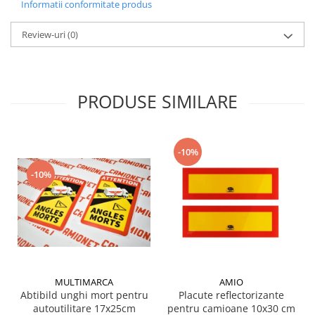
Grup electropompa
Informatii conformitate produs
Bolturi, role si bucsi
Review-uri
(0)
MAMMUT LIFT
Mecanice
Electrice
PRODUSE SIMILARE
Hidraulice
Motor electric si pompa hidraulica
Cilindru hidraulic si protectie
burduf
-10%
ERHEL - HYDRIS
-10%
Hidraulice
Electrice
Mecanice
Role, bucse si bolturi
Motoras electric si pompa
Cilindri si burdufuri protectie
MULTIMARCA
AMIO
Abtibild unghi mort pentru
Placute reflectorizante
Consumabile
autoutilitare 17x25cm
pentru camioane 10x30 cm