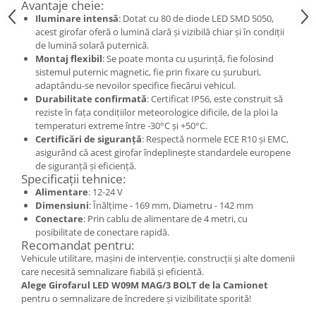
Avantaje cheie:
Mecanica
Iluminare intensă
: Dotat cu 80 de diode LED SMD 5050,
Electropompa si motoare electrice
acest girofar oferă o lumină clară și vizibilă chiar și în condiții
Burdufuri si cilindri hidraulici
de lumină solară puternică.
Montaj flexibil
: Se poate monta cu ușurință, fie folosind
Role, bucsi si bolturi
sistemul puternic magnetic, fie prin fixare cu șuruburi,
BEHRENS
adaptându-se nevoilor specifice fiecărui vehicul.
Durabilitate confirmată
: Certificat IP56, este construit să
Bolturi - role - bucse
reziste în fața condițiilor meteorologice dificile, de la ploi la
Burdufe si cilindri
temperaturi extreme între -30°C și +50°C.
Mecanice
Certificări de siguranță
: Respectă normele ECE R10 și EMC,
asigurând că acest girofar îndeplinește standardele europene
Electrice
de siguranță și eficiență.
Hidraulice
Specificații tehnice:
Alimentare
: 12-24 V
Motoare electrice si pompe
Dimensiuni
: Înălțime - 169 mm, Diametru - 142 mm
SÖRENSEN
Conectare
: Prin cablu de alimentare de 4 metri, cu
posibilitate de conectare rapidă.
Mecanice
Recomandat pentru:
Electrice
Vehicule utilitare, mașini de intervenție, construcții și alte domenii
Hidraulice
care necesită semnalizare fiabilă și eficientă.
Alege Girofarul LED W09M MAG/3 BOLT de la Camionet
Cilindri hidraulici si burdufe
pentru o semnalizare de încredere și vizibilitate sporită!
protectie