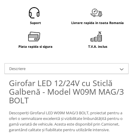
Electrice
Mecanice
Hidraulice
Suport
Livrare rapida in toata Romania
Motoare electrice si pompe
hidraulice
Role, bucse si bolturi
Plata rapida si sigura
T.V.A. inclus
Cilindru hidraulic si burduf
ANTEO
Electrice
Descriere
Hidraulice
Mecanice
Girofar LED 12/24V cu Sticlă
Bolturi, role si bucse
Galbenă - Model W09M MAG/3
Cilindri si burdufe
BOLT
Pompe si motoare electrice
DAUTEL
Descoperiți Girofarul LED W09M MAG/3 BOLT, proiectat pentru a
oferi o semnalizare excelentă și vizibilitate îmbunătățită pentru o
Electrice
gamă variată de vehicule. Acesta este disponibil prin Camionet,
Hidraulica
garantând calitate și fiabilitate pentru utilizările intensive.