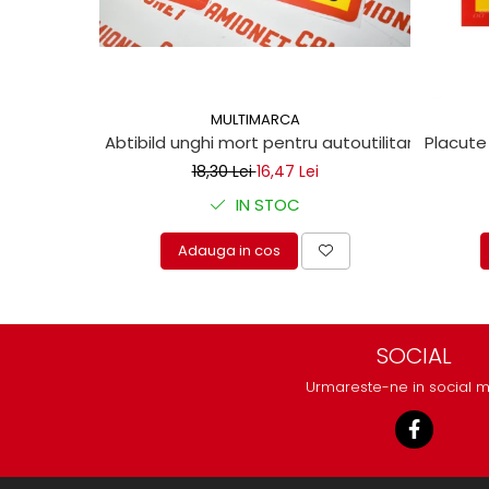
protectie
Grup electropompa
Bolturi, role si bucsi
MAMMUT LIFT
MULTIMARCA
Mecanice
Abtibild unghi mort pentru autoutilitare 17x25c
Placute
Electrice
18,30 Lei
16,47 Lei
Hidraulice
IN STOC
Motor electric si pompa hidraulica
Cilindru hidraulic si protectie
Adauga in cos
burduf
ERHEL - HYDRIS
Hidraulice
Electrice
SOCIAL
Mecanice
Urmareste-ne in social 
Role, bucse si bolturi
Motoras electric si pompa
Cilindri si burdufuri protectie
Consumabile