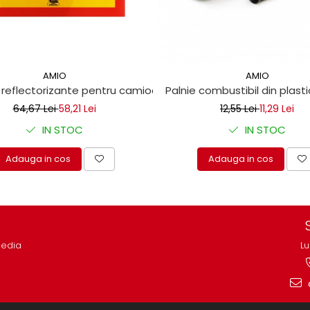
AMIO
AMIO
m
 reflectorizante pentru camioane 10x30 cm
Palnie combustibil din plasti
64,67 Lei
58,21 Lei
12,55 Lei
11,29 Lei
IN STOC
IN STOC
Adauga in cos
Adauga in cos
media
Lu