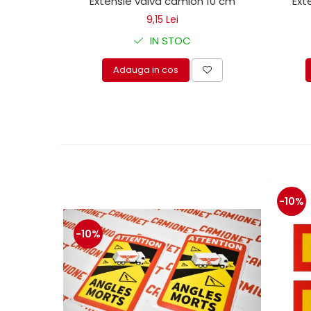
Extensie valva camion 10 cm
Ext
Mecanica
9,15 Lei
Electropompa si motoare
electrice
IN STOC
Burdufuri si cilindri hidraulici
Adauga in cos
Role, bucsi si bolturi
BEHRENS
Bolturi - role - bucse
Burdufe si cilindri
Mecanice
Electrice
Hidraulice
-10%
Motoare electrice si pompe
SÖRENSEN
-10%
Mecanice
Electrice
Hidraulice
Cilindri hidraulici si burdufe