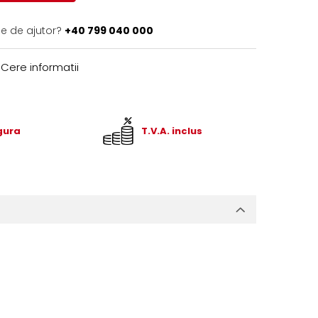
ie de ajutor?
+40 799 040 000
Cere informatii
igura
T.V.A. inclus