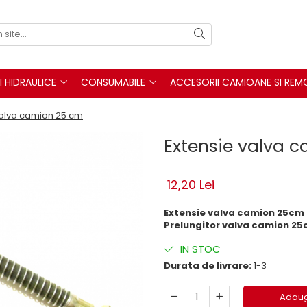
I HIDRAULICE
CONSUMABILE
ACCESORII CAMIOANE SI REM
valva camion 25 cm
Extensie valva 
12,20 Lei
Extensie valva camion 25cm
Prelungitor valva camion 2
IN STOC
Durata de livrare:
1-3
Adaug