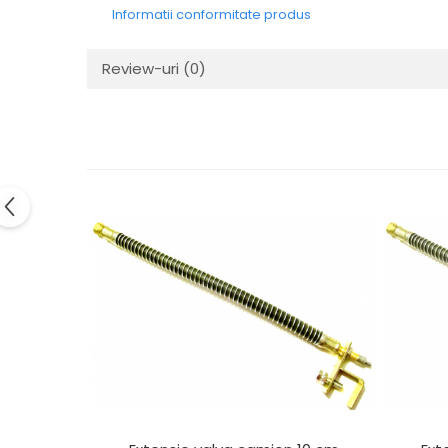
Electrice
Informatii conformitate produs
Mecanice
Hidraulice
Review-uri
(0)
Motoare electrice si pompe
hidraulice
Role, bucse si bolturi
Cilindru hidraulic si burduf
ANTEO
Electrice
Hidraulice
Mecanice
Bolturi, role si bucse
Cilindri si burdufe
Pompe si motoare electrice
DAUTEL
Electrice
Hidraulica