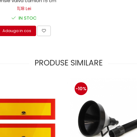
ensie valva camion 15 cm
11,18 Lei
IN STOC
Adauga in cos
PRODUSE SIMILARE
-10%