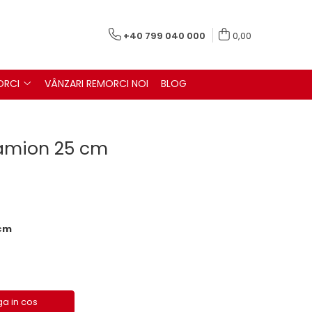
+40 799 040 000
0,00
ORCI
VÂNZARI REMORCI NOI
BLOG
camion 25 cm
5cm
a in cos