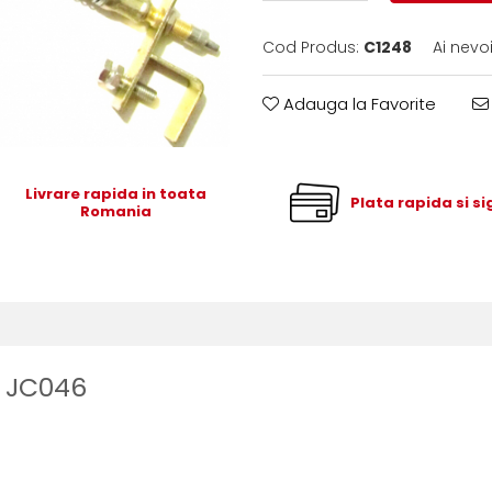
Cod Produs:
C1248
Ai nevo
Adauga la Favorite
Livrare rapida in toata
Plata rapida si s
Romania
m JC046