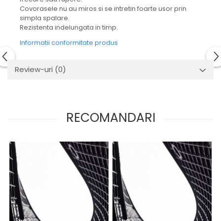
Mecanica
Covorasele nu au miros si se intretin foarte usor prin
Electropompa si motoare
simpla spalare.
electrice
Rezistenta indelungata in timp.
Burdufuri si cilindri hidraulici
Informatii conformitate produs
Role, bucsi si bolturi
BEHRENS
Review-uri
(0)
Bolturi - role - bucse
Burdufe si cilindri
Mecanice
RECOMANDARI
Electrice
Hidraulice
Motoare electrice si pompe
SÖRENSEN
Mecanice
Electrice
Hidraulice
Cilindri hidraulici si burdufe