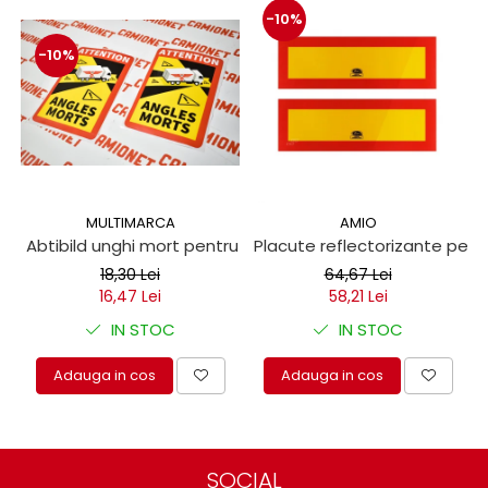
-10%
-10%
MULTIMARCA
AMIO
Abtibild unghi mort pentru autoutilitare 17x25cm
Placute reflectorizante pen
18,30 Lei
64,67 Lei
16,47 Lei
58,21 Lei
IN STOC
IN STOC
Adauga in cos
Adauga in cos
SOCIAL