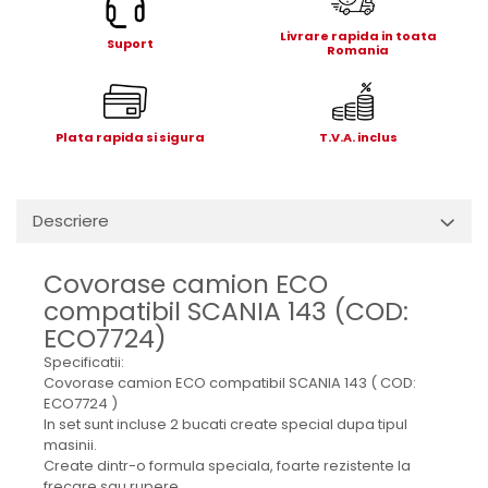
Electrice
Livrare rapida in toata
Mecanice
Suport
Romania
Hidraulice
Motoare electrice si pompe
hidraulice
Plata rapida si sigura
T.V.A. inclus
Role, bucse si bolturi
Cilindru hidraulic si burduf
ANTEO
Descriere
Electrice
Hidraulice
Covorase camion ECO
Mecanice
compatibil SCANIA 143 (COD:
Bolturi, role si bucse
ECO7724)
Cilindri si burdufe
Specificatii:
Pompe si motoare electrice
Covorase camion ECO compatibil SCANIA 143 ( COD:
ECO7724 )
DAUTEL
In set sunt incluse 2 bucati create special dupa tipul
Electrice
masinii.
Create dintr-o formula speciala, foarte rezistente la
Hidraulica
frecare sau rupere.