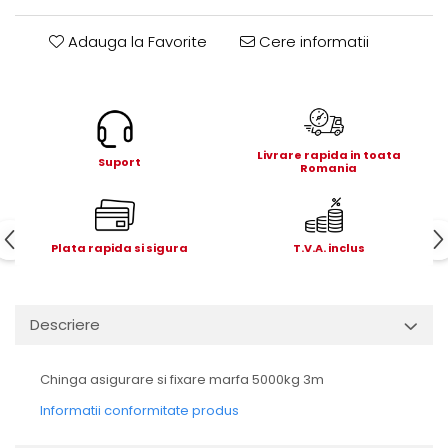
Electrice
Mecanice
Adauga la Favorite
Cere informatii
Hidraulice
Motoare electrice si pompe
hidraulice
Role, bucse si bolturi
Livrare rapida in toata
Cilindru hidraulic si burduf
Suport
Romania
ANTEO
Electrice
Hidraulice
Plata rapida si sigura
T.V.A. inclus
Mecanice
Bolturi, role si bucse
Cilindri si burdufe
Descriere
Pompe si motoare electrice
DAUTEL
Chinga asigurare si fixare marfa 5000kg 3m
Electrice
Informatii conformitate produs
Hidraulica