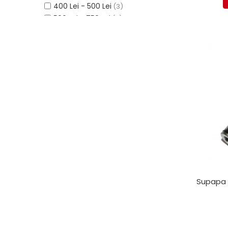
Electrice
400 Lei - 500 Lei
(3)
500 Lei - 750 Lei
Mecanice
(9)
750 Lei - 1000 Lei
(2)
Hidraulice
Peste 1000 Lei
(3)
Motoare electrice si pompe
hidraulice
Role, bucse si bolturi
Cilindru hidraulic si burduf
ANTEO
Electrice
Hidraulice
Mecanice
Bolturi, role si bucse
Cilindri si burdufe
Pompe si motoare electrice
Supapa h
DAUTEL
Electrice
Hidraulica