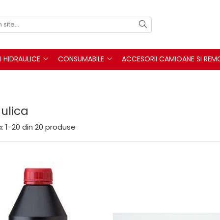
I HIDRAULICE
CONSUMABILE
ACCESORII CAMIOANE SI REM
ulica
:
1-
20
din
20
produse