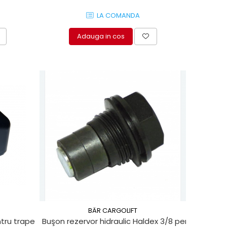
LA COMANDA
Adauga in cos
BÄR CARGOLIFT
l
tru trape de ridicare Sorensen
Buşon rezervor hidraulic Haldex 3/8 pentru lifturi