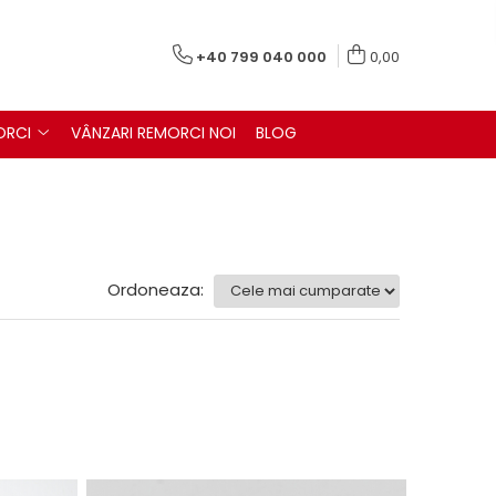
+40 799 040 000
0,00
ORCI
VÂNZARI REMORCI NOI
BLOG
Ordoneaza: