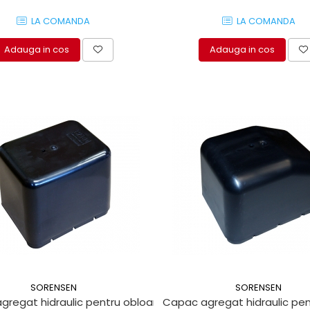
LA COMANDA
LA COMANDA
Adauga in cos
Adauga in cos
SORENSEN
SORENSEN
regat hidraulic pentru obloane de ridicare Sorensen, Daute
Capac agregat hidraulic pen