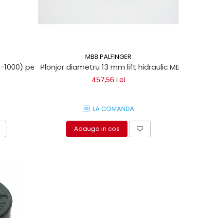
MBB PALFINGER
l, Sorensen
1000) pentru obloane hidraulice Dautel, Sorensen
Plonjor diametru 13 mm lift hidraulic MBB PALFING
457,56 Lei
LA COMANDA
Adauga in cos