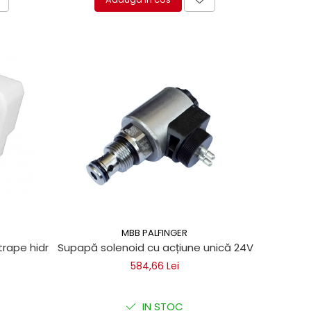
MBB PALFINGER
ro
 trape hidraulice Dhollandia, Sorensen, Dautel
Supapă solenoid cu acțiune unică 24V pentru trap
584,66 Lei
IN STOC