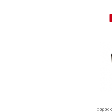
protectie
Grup electropompa
Bolturi, role si bucsi
MAMMUT LIFT
Mecanice
Electrice
Hidraulice
Motor electric si pompa hidraulica
Cilindru hidraulic si protectie
burduf
ERHEL - HYDRIS
Hidraulice
Electrice
Mecanice
Role, bucse si bolturi
Motoras electric si pompa
Cilindri si burdufuri protectie
Capac ag
Consumabile