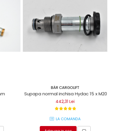
BÄR CARGOLIFT
5mm
Supapa normal inchisa Hydac 15 x M20 mm pentru l
442,31 Lei
LA COMANDA
Adauga in cos