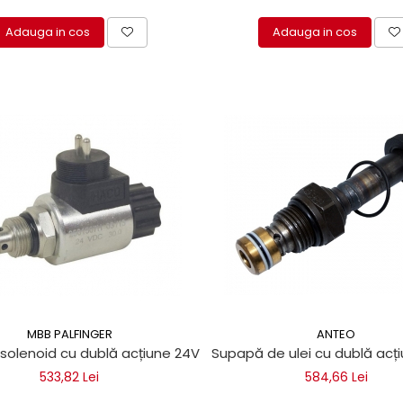
Adauga in cos
Adauga in cos
MBB PALFINGER
ANTEO
olenoid cu dublă acțiune 24V pentru trape hidraulice MBB Pa
Supapă de ulei cu dublă acțiu
533,82 Lei
584,66 Lei