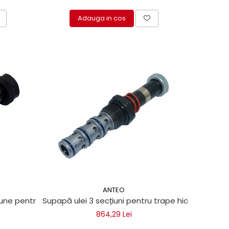
Adauga in cos
ANTEO
lfinger, Dautel
ne pentru lifturi hidraulice Anteo, Dautel
Supapă ulei 3 secțiuni pentru trape hidraulice Ant
864,29 Lei