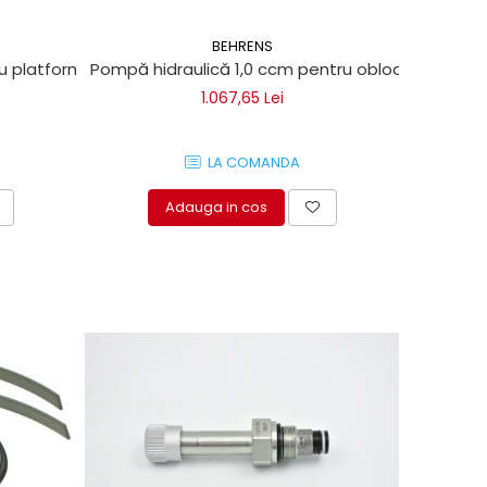
BEHRENS
autel, Zepro, Antaeus
ru platforme de ridicare Behrens Eurolift, BÄR Cargolift, Daut
Pompă hidraulică 1,0 ccm pentru obloane de ridica
1.067,65 Lei
LA COMANDA
Adauga in cos