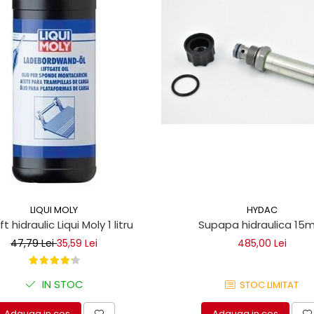
LIQUI MOLY
HYDAC
lift hidraulic Liqui Moly 1 litru
Supapa hidraulica 1
47,79 Lei
35,59 Lei
485,00 Lei
IN STOC
STOC LIMITAT
Adauga in cos
Adauga in cos