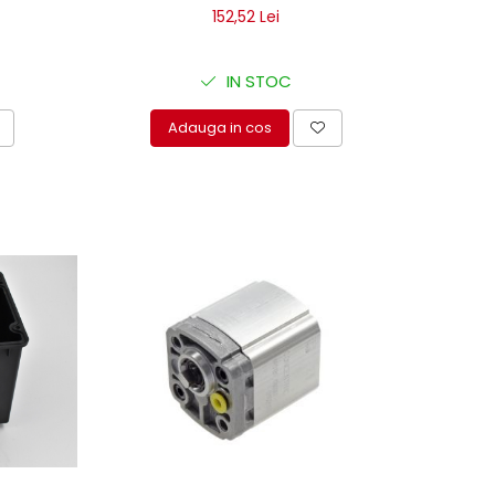
152,52 Lei
IN STOC
Adauga in cos