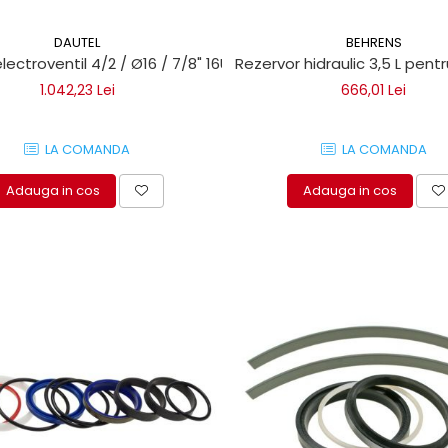
DAUTEL
BEHRENS
lectroventil 4/2 / Ø16 / 7/8" 16UNF pentru lifturi hidraulice D
Rezervor hidraulic 3,5 L pent
1.042,23 Lei
666,01 Lei
LA COMANDA
LA COMANDA
Adauga in cos
Adauga in cos