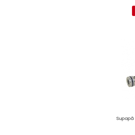
Mecanica
Electropompa si motoare
electrice
Burdufuri si cilindri hidraulici
Role, bucsi si bolturi
BEHRENS
Bolturi - role - bucse
Burdufe si cilindri
Mecanice
Electrice
Hidraulice
Motoare electrice si pompe
SÖRENSEN
Mecanice
Electrice
Supapă s
Hidraulice
Cilindri hidraulici si burdufe